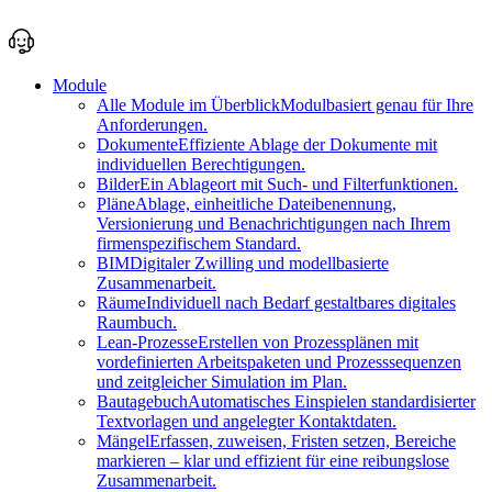
Module
Alle Module im Überblick
Modulbasiert genau für Ihre
Anforderungen.
Dokumente
Effiziente Ablage der Dokumente mit
individuellen Berechtigungen.
Bilder
Ein Ablageort mit Such- und Filterfunktionen.
Pläne
Ablage, einheitliche Dateibenennung,
Versionierung und Benachrichtigungen nach Ihrem
firmenspezifischem Standard.
BIM
Digitaler Zwilling und modellbasierte
Zusammenarbeit.
Räume
Individuell nach Bedarf gestaltbares digitales
Raumbuch.
Lean-Prozesse
Erstellen von Prozessplänen mit
vordefinierten Arbeitspaketen und Prozesssequenzen
und zeitgleicher Simulation im Plan.
Bautagebuch
Automatisches Einspielen standardisierter
Textvorlagen und angelegter Kontaktdaten.
Mängel
Erfassen, zuweisen, Fristen setzen, Bereiche
markieren – klar und effizient für eine reibungslose
Zusammenarbeit.