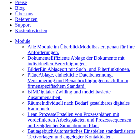
Preise
Blog
Über uns
Referenzen
Support
Kostenlos testen
Module
Alle Module im Überblick
Modulbasiert genau für Ihre
Anforderungen.
Dokumente
Effiziente Ablage der Dokumente mit
individuellen Berechtigungen.
Bilder
Ein Ablageort mit Such- und Filterfunktionen.
Pläne
Ablage, einheitliche Dateibenennung,
Versionierung und Benachrichtigungen nach Ihrem
firmenspezifischem Standard.
BIM
Digitaler Zwilling und modellbasierte
Zusammenarbeit.
Räume
Individuell nach Bedarf gestaltbares digitales
Raumbuch.
Lean-Prozesse
Erstellen von Prozessplänen mit
vordefinierten Arbeitspaketen und Prozesssequenzen
und zeitgleicher Simulation im Plan.
Bautagebuch
Automatisches Einspielen standardisierter
Textvorlagen und angelegter Kontaktdaten.