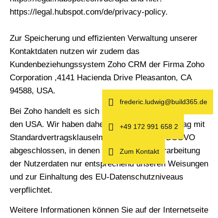
https://legal.hubspot.com/de/privacy-policy.
Zur Speicherung und effizienten Verwaltung unserer
Kontaktdaten nutzen wir zudem das
Kundenbeziehungssystem Zoho CRM der Firma Zoho
Corporation ,4141 Hacienda Drive Pleasanton, CA
94588, USA.
frederic.ludwig@build365.de
Bei Zoho handelt es sich um einen Anbieter mit Sitz in
den USA. Wir haben daher mit Zoho einen Vertrag mit
+49 172 991 658 2
Standardvertragsklauseln iSd Art 46 Abs 2 DSGVO
abgeschlossen, in denen sich Zoho zur Verarbeitung
Zum Kontakt
der Nutzerdaten nur entsprechend unseren Weisungen
und zur Einhaltung des EU-Datenschutzniveaus
verpflichtet.
Weitere Informationen können Sie auf der Internetseite